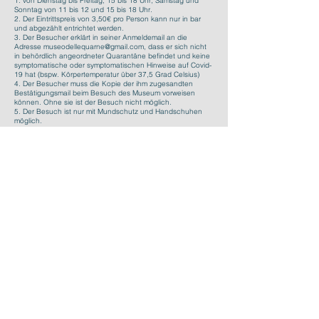
1. von Dienstag bis Freitag, 15 bis 18 Uhr, Samstag und
Sonntag von 11 bis 12 und 15 bis 18 Uhr.
2. Der Eintrittspreis von 3,50€ pro Person kann nur in bar
und abgezählt entrichtet werden.
3. Der Besucher erklärt in seiner Anmeldemail an die
Adresse museodellequarne@gmail.com, dass er sich nicht
in behördlich angeordneter Quarantäne befindet und keine
symptomatische oder symptomatischen Hinweise auf Covid-
19 hat (bspw. Körpertemperatur über 37,5 Grad Celsius)
4. Der Besucher muss die Kopie der ihm zugesandten
Bestätigungsmail beim Besuch des Museum vorweisen
können. Ohne sie ist der Besuch nicht möglich.
5. Der Besuch ist nur mit Mundschutz und Handschuhen
möglich.
6. Minderjährige können nur in Begleitung einer für sie
verantwortliche Person das Museum besuchen.
7. In einer Wohngemeinschaft lebende Partner müssen sich
in der Anmeldemail ausdrücklich als solche erklären.
8. Während des Jahres 2020 bleiben die Toilettenanlagen
geschlossen.
9. Die im Rahmen der Anmeldung erhobenen persönlichen
Daten werden für eine etwaig erforderliche Nachverfolgung
im notwendigen Zeitrahmen aufbewahrt, für keine andere
Zwecke verwendet und danach vernichtet.
10. Museumsführer und Bücher liegen auf, die
Ausstellungsstücke dürfen nicht berührt werden (nicht nur
wegen Covid-19).
11. Vorhandene Masken, Handschuhe und
Desinfektionsmittel stehen ausschließlich dem
Aufsichtspersonal zur Verfügung.
12. Das Museum behält sich vor, am Eingang die
Körpertemperatur von Besuchern zu messen und denen
den Eintritt zu verwehren, die mehr als 37,5 Grad aufweisen
oder die sich dieser Messung nicht unterziehen wollen.