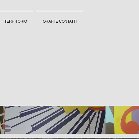
TERRITORIO
ORARI E CONTATTI
LO