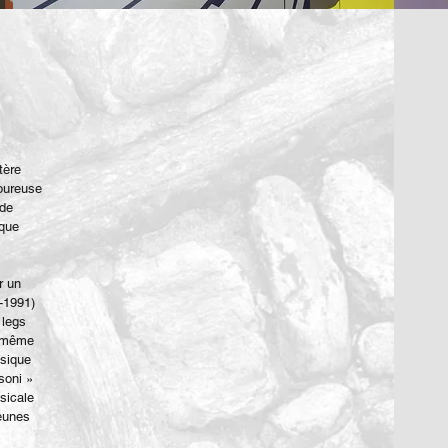
tère
oureuse
 de
aque
r un
1-1991)
 legs
e-même
usique
soni »
usicale
jeunes