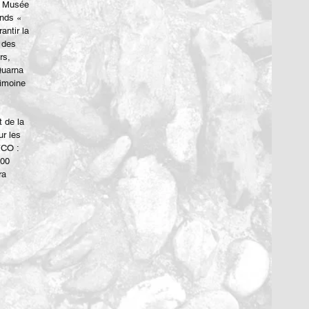
le Musée
onds «
antir la
t des
rs,
Quarna
rimoine
t de la
ur les
VCO :
000
ra