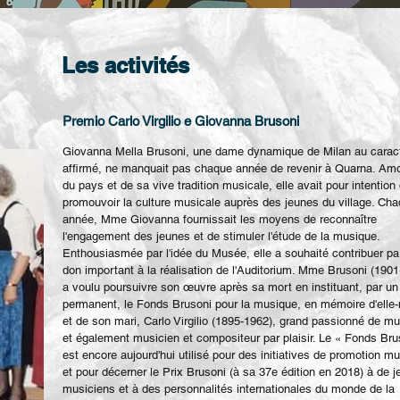
Les activités
Premio Carlo Virgilio e Giovanna Brusoni
Giovanna Mella Brusoni, une dame dynamique de Milan au carac
affirmé, ne manquait pas chaque année de revenir à Quarna. Am
du pays et de sa vive tradition musicale, elle avait pour intention
promouvoir la culture musicale auprès des jeunes du village. Ch
année, Mme Giovanna fournissait les moyens de reconnaître
l'engagement des jeunes et de stimuler l'étude de la musique.
Enthousiasmée par l'idée du Musée, elle a souhaité contribuer pa
don important à la réalisation de l'Auditorium. Mme Brusoni (190
a voulu poursuivre son œuvre après sa mort en instituant, par un
permanent, le Fonds Brusoni pour la musique, en mémoire d'ell
et de son mari, Carlo Virgilio (1895-1962), grand passionné de m
et également musicien et compositeur par plaisir. Le « Fonds Bru
est encore aujourd'hui utilisé pour des initiatives de promotion m
et pour décerner le Prix Brusoni (à sa 37e édition en 2018) à de 
musiciens et à des personnalités internationales du monde de la