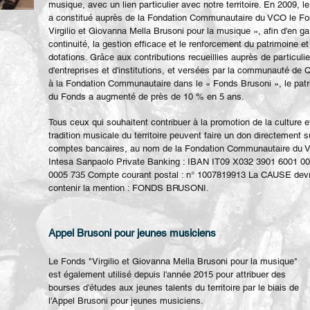
musique, avec un lien particulier avec notre territoire. En 2009, 
a constitué auprès de la Fondation Communautaire du VCO le F
Virgilio et Giovanna Mella Brusoni pour la musique », afin d'en gar
continuité, la gestion efficace et le renforcement du patrimoine e
dotations. Grâce aux contributions recueillies auprès de particulie
d'entreprises et d'institutions, et versées par la communauté de 
à la Fondation Communautaire dans le « Fonds Brusoni », le pat
du Fonds a augmenté de près de 10 % en 5 ans.
Tous ceux qui souhaitent contribuer à la promotion de la culture e
tradition musicale du territoire peuvent faire un don directement s
comptes bancaires, au nom de la Fondation Communautaire du 
Intesa Sanpaolo Private Banking : IBAN IT09 X032 3901 6001 0
0005 735 Compte courant postal : n° 1007819913 La CAUSE dev
contenir la mention : FONDS BRUSONI.
Appel Brusoni pour jeunes musiciens
Le Fonds "Virgilio et Giovanna Mella Brusoni pour la musique"
est également utilisé depuis l'année 2015 pour attribuer des
bourses d'études aux jeunes talents du territoire par le biais de
l'Appel Brusoni pour jeunes musiciens.